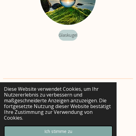
Glaskugel
Impressum
Diese Website verwendet Cookies, um Ihr
Nutzererlebnis zu verbessern und
maßgeschneiderte Anzeigen anzuzeigen. Die
AGB
fortgesetzte Nutzung dieser Website bestätigt
Ihre Zustimmung zur Verwendung von
Kaufvertrag widerrufen
Cookies.
© 2023 - 2026 Ostseefeder
Ich stimme zu
Mit Unterstützung von
Webador