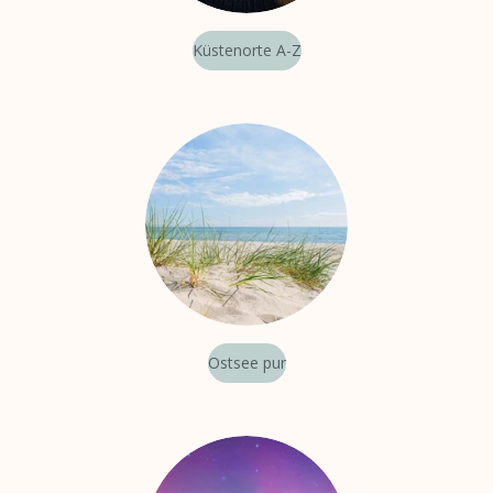
Küstenorte A-Z
Ostsee pur